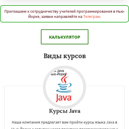
Каир
Нинбо
Чунцин
Хошимин
Нанкин
Гонконг
Ханой
Чанша
Ханчжоу
Ахмедабад
Хайдарабад
Багдад
Ченнаи
Приглашаем к сотрудничеству учителей программирования в Нью-
Йорке, заявки направляйте на
Телеграм
.
Рияд
Рио де Жанейро
Сиань
Сучжоу
Сурат
Бангкок
Сантьяго
Сингапур
Даю согласие на обработку персональных данных
Шаньтоу
Харбин
Дар-эс-Салам
Янгон
Йоханнесбург
Абиджан
Александрия
КАЛЬКУЛЯТОР
Калькутта
Анкара
Гиза
Чжэнчжоу
Лос-Анджелес
Тайбэй
Кейптаун
Виды курсов
Курсы Java
Наша компания предлагает вам пройти курсы языка Java в