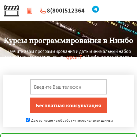
8(800)512364
|
Перезвоните мне
Курсы программирования в Нинбо
Научить азам программирования и дать минимальный набор
знаний можно посетив нашии
курсы IT
в Нинбо, по результатам
которых вы сможете работать программистом.
×
×
Работаем по
УЗНАТЬ ПОДРОБНЕЕ
регионам
Даю согласие на обработку персональных данных
Чунцин
Хошимин
Нанкин
Гонконг