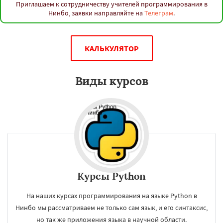
Ханой
Чанша
Ханчжоу
Ахмедабад
Приглашаем к сотрудничеству учителей программирования в
Хайдарабад
Багдад
Ченнаи
Рияд
Нинбо, заявки направляйте на
Телеграм
.
Рио де Жанейро
Сиань
Сучжоу
Сурат
Бангкок
Сантьяго
Сингапур
Шаньтоу
Харбин
Дар-эс-Салам
Янгон
Даю согласие на обработку персональных данных
Йоханнесбург
Абиджан
Александрия
КАЛЬКУЛЯТОР
Калькутта
Анкара
Гиза
Чжэнчжоу
Лос-Анджелес
Тайбэй
Кейптаун
Иокогама
Берлин
Пусан
Сямэнь
Виды курсов
Курсы Python
На наших курсах программирования на языке Python в
Нинбо мы рассматриваем не только сам язык, и его синтаксис,
но так же приложения языка в научной области.