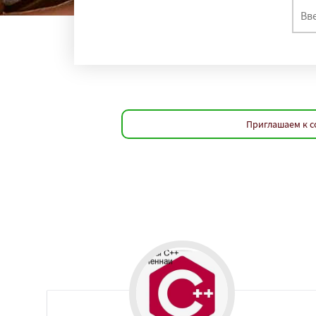
регио
Рияд
Рио де Жан
Сурат
Бангкок
Шаньтоу
Харбин
Йоханнесбург
А
Калькутта
Анка
Лос-Анджелес
Т
Иокогама
Берли
Приглашаем к с