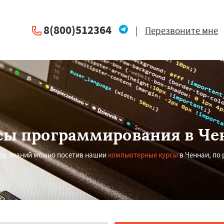
8(800)512364
|
Перезвоните мне
сы программирования в Че
ор знаний можно посетив нашии
компьютерные курсы
в Ченнаи, по
×
×
м по
УЗНАТЬ ПОДРОБНЕЕ