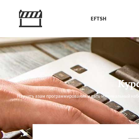
EFTSH
Кур
Научить азам программирования и дать минимальный наб
Работае