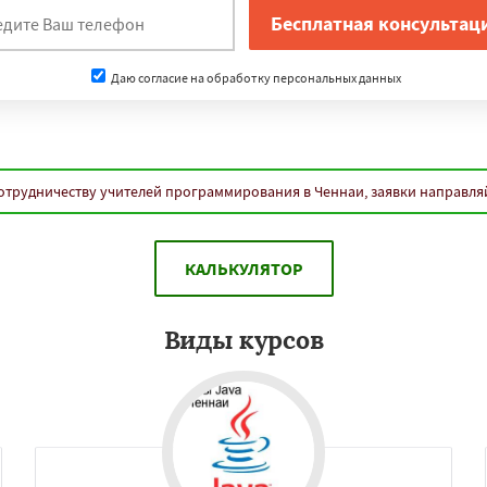
нам
ейро
Сиань
Сучжоу
Сантьяго
Сингапур
Даю согласие на обработку персональных данных
Дар-эс-Салам
Янгон
биджан
Александрия
ра
Гиза
Чжэнчжоу
айбэй
Кейптаун
Даю согласие на обработку персональных данных
н
Пусан
Сямэнь
отрудничеству учителей программирования в Ченнаи, заявки направля
КАЛЬКУЛЯТОР
Виды курсов