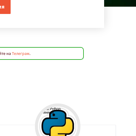
йте на
Телеграм
.