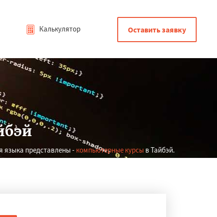
Калькулятор
Оставить заявку
йбэй
я языка представлены -
компьютерные курсы
в Тайбэй.