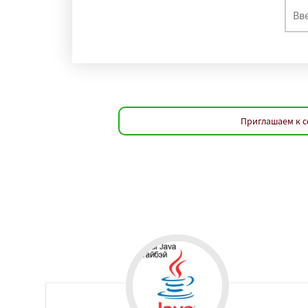
регио
Кейптаун
Иоког
Сямэнь
Приглашаем к с