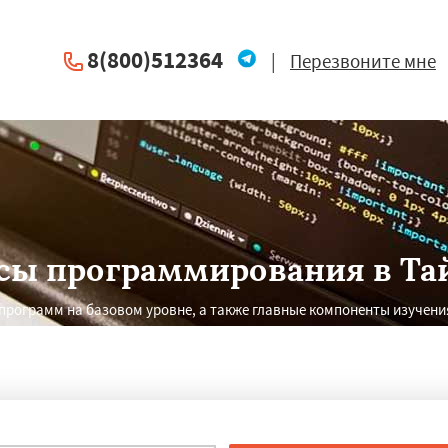
8(800)512364
|
Перезвоните мне
сы программирования в Та
рограмм на базовом уровне, а также главные компоненты изучени
×
×
м по
УЗНАТЬ ПОДРОБНЕЕ