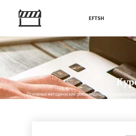
EFTSH
Кур
Основные методические рекомендации по написанию п
Работае