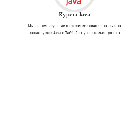
Курсы Java
Мы начнем изучение программирования на Java на
наших курсах Java в Тайбэй с нуля, с самых простых
задач и понятий, а в последствии поможем стать
хорошим Java разработчиком.
ЗАКАЗАТЬ