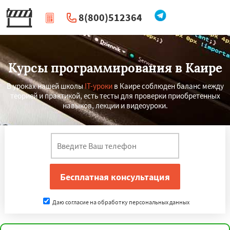
8(800)512364
|
Перезвоните мне
Курсы программирования в Каире
В уроках нашей школы
IT-уроки
в Каире соблюден баланс между
теорией и практикой, есть тесты для проверки приобретенных
навыков, лекции и видеоуроки.
×
×
Работаем по
УЗНАТЬ ПОДРОБНЕЕ
регионам
Даю согласие на обработку персональных данных
Нинбо
Чунцин
Хошимин
Нанкин