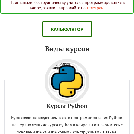
Гонконг
Ханой
Чанша
Ханчжоу
Приглашаем к сотрудничеству учителей программирования в
Ахмедабад
Хайдарабад
Багдад
Ченнаи
Каире, заявки направляйте на
Телеграм
.
Рияд
Рио де Жанейро
Сиань
Сучжоу
Сурат
Бангкок
Сантьяго
Сингапур
Шаньтоу
Харбин
Дар-эс-Салам
Янгон
Даю согласие на обработку персональных данных
Йоханнесбург
Абиджан
Александрия
КАЛЬКУЛЯТОР
Калькутта
Анкара
Гиза
Чжэнчжоу
Лос-Анджелес
Тайбэй
Кейптаун
Иокогама
Берлин
Пусан
Сямэнь
Виды курсов
Курсы Python
Курс является введением в язык программирования Python.
На первых лекциях курса Python в Каире вы ознакомитесь с
основами языка и языковыми конструкциями в языке.