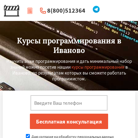
8(800)512364
|
Перезвоните мне
Курсы программирования в
Иваново
Научить азам программирования и дать минимальный набор
знаний можно посетив нашии
курсы программирования
в
Иваново, по результатам которых вы сможете работать
программистом.
×
×
Работаем по
УЗНАТЬ ПОДРОБНЕЕ
регионам
Брянск
Белгород
Сургут
Владимир
Даю согласие на обработку персональных данных