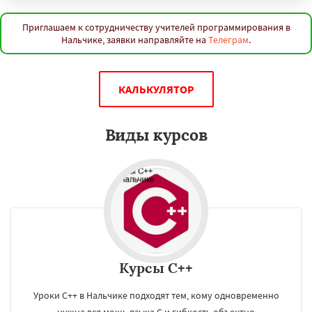
Благовещенск
Королёв
Братск
Великий Новгород
Орск
Старый Оскол
Ангарск
Псков
Люберцы
Приглашаем к сотрудничеству учителей программирования в
Нальчике, заявки направляйте на
Телеграм
.
Южно-Сахалинск
Бийск
Прокопьевск
Абакан
Даю согласие на обработку персональных данных
КАЛЬКУЛЯТОР
Виды курсов
Курсы C++
Уроки C++ в Нальчике подходят тем, кому одновременно