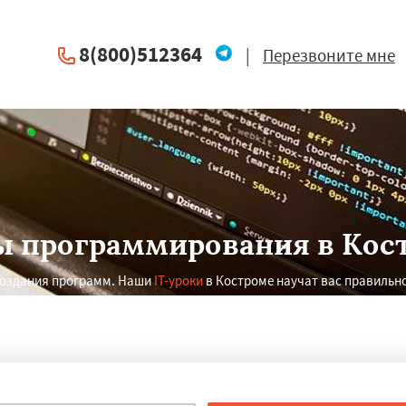
8(800)512364
|
Перезвоните мне
ы программирования в Кос
создания программ. Наши
IT-уроки
в Костроме научат вас правильн
программирования.
×
×
м по
УЗНАТЬ ПОДРОБНЕЕ