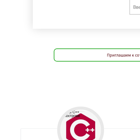
регио
Йошкар-Ола
Нов
Химки
Таганро
Комсомольск-на
Нальчик
Шахты
Благовещенск
К
Великий Новгоро
Ангарск
Псков
Приглашаем к со
Южно-Сахалинск
Абакан