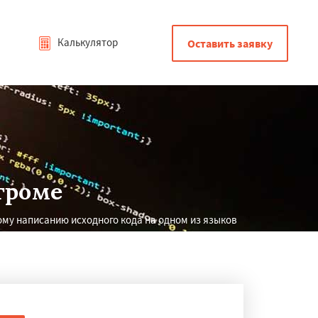
Калькулятор
Оставить заявку
троме
ому написанию исходного кода на одном из языков