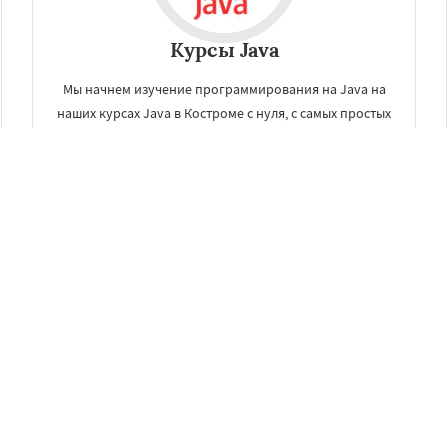
Курсы Java
Мы начнем изучение программирования на Java на
наших курсах Java в Костроме с нуля, с самых простых
задач и понятий, а в последствии поможем стать
хорошим Java разработчиком.
ЗАКАЗАТЬ