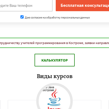
нам
ороссийск
Стерлитамак
г
Мытищи
Сыктывкар
Даю согласие на обработку персональных данных
-Амуре
Нижнекамск
Дзержинск
Энгельс
оролёв
Братск
д
Орск
Старый Оскол
Даю согласие на обработку персональных данных
Люберцы
трудничеству учителей программирования в Костроме, заявки направл
Бийск
Прокопьевск
КАЛЬКУЛЯТОР
Виды курсов