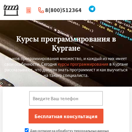
8(800)512364
|
Перезвоните мне
Курсы программирования в
Кургане
Языков программирования множество, и каждый из них имеет
свои особенности. Сегодня
курсы программирования
в Кургане
рассказывают, что должен знать программист и как выучиться
на такого специалиста.
×
×
Работаем по
УЗНАТЬ ПОДРОБНЕЕ
регионам
Подольск
Вологда
Орёл
Владикавказ
Даю согласие на обработку персональных данных