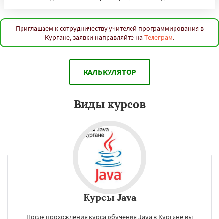
Тамбов
Мурманск
Петрозаводск
Нижневартовск
Кострома
Йошкар-Ола
Новороссийск
Стерлитамак
Химки
Таганрог
Мытищи
Сыктывкар
Приглашаем к сотрудничеству учителей программирования в
Кургане, заявки направляйте на
Телеграм
.
Комсомольск-на-Амуре
Нижнекамск
Даю согласие на обработку персональных данных
Нальчик
Шахты
Дзержинск
Энгельс
Благовещенск
Королёв
Братск
Великий Новгород
Орск
Старый Оскол
КАЛЬКУЛЯТОР
Ангарск
Псков
Люберцы
Южно-Сахалинск
Бийск
Прокопьевск
Абакан
Виды курсов
Курсы Java
После прохождения курса обучения Java в Кургане вы