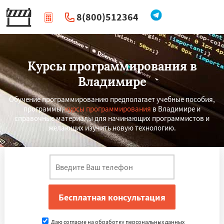
8(800)512364
|
Перезвоните мне
Курсы программирования в
Владимире
Обучение программированию предполагает учебные пособия,
программы,
курсы программирования
в Владимире и
справочные материалы для начинающих программистов и
желающих изучить новую технологию.
×
×
Работаем по
УЗНАТЬ ПОДРОБНЕЕ
регионам
Чита
Архангельск
Нижний Тагил
Даю согласие на обработку персональных данных