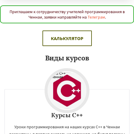
Сурат
Бангкок
Сантьяго
Сингапур
Шаньтоу
Харбин
Дар-эс-Салам
Янгон
Йоханнесбург
Абиджан
Александрия
Приглашаем к сотрудничеству учителей программирования в
Ченнаи, заявки направляйте на
Телеграм
.
Калькутта
Анкара
Гиза
Чжэнчжоу
Лос-Анджелес
Тайбэй
Кейптаун
Даю согласие на обработку персональных данных
Иокогама
Берлин
Пусан
Сямэнь
КАЛЬКУЛЯТОР
Виды курсов
Курсы C++
Уроки программирования на наших курсах C++ в Ченнаи