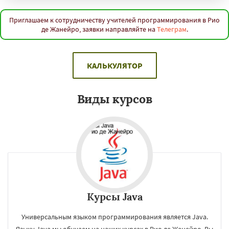
Сингапур
Шаньтоу
Харбин
Дар-эс-Салам
Янгон
Йоханнесбург
Абиджан
Александрия
Калькутта
Приглашаем к сотрудничеству учителей программирования в Рио
де Жанейро, заявки направляйте на
Телеграм
.
Анкара
Гиза
Чжэнчжоу
Лос-Анджелес
Тайбэй
Кейптаун
Иокогама
Берлин
Даю согласие на обработку персональных данных
Пусан
Сямэнь
КАЛЬКУЛЯТОР
Виды курсов
Курсы Java
Универсальным языком программирования является Java.