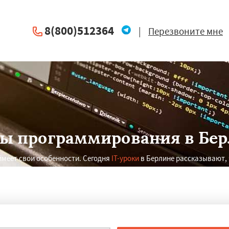
8(800)512364
|
Перезвоните мне
ы программирования в Бе
меет свои особенности. Сегодня
IT-уроки
в Берлине рассказывают, 
специалиста.
×
×
м по
УЗНАТЬ ПОДРОБНЕЕ