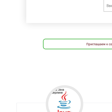
регио
Пусан
Сямэнь
Приглашаем к с