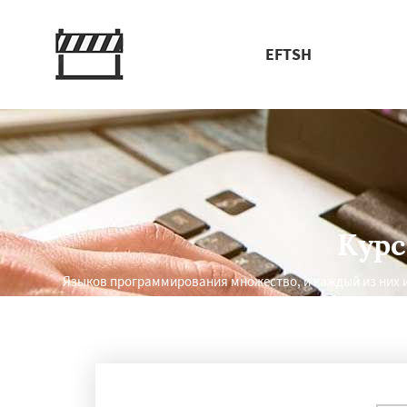
EFTSH
Курс
Языков программирования множество, и каждый из них и
Работае