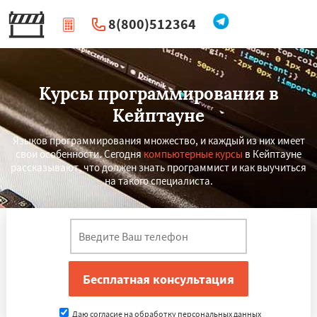
8(800)512364
|
Перезвоните мне
Курсы программирования в
Кейптауне
Языков программирования множество, и каждый из них имеет
свои особенности. Сегодня
компьютерные курсы
в Кейптауне
рассказывают, что должен знать программист и как выучиться
на такого специалиста.
×
×
Работаем по
УЗНАТЬ ПОДРОБНЕЕ
регионам
Иокогама
Берлин
Пусан
Сямэнь
Даю согласие на обработку персональных данных