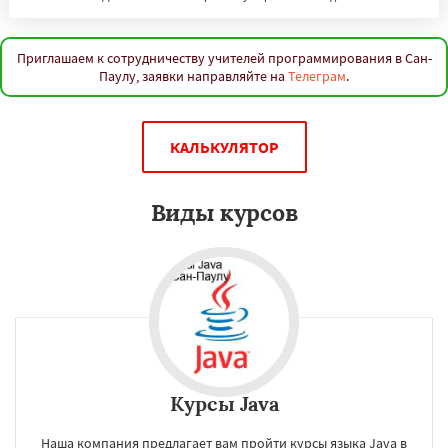
Джакарта
Дунгуань
Сеул
Фошань
Токио
Чэнду
Лима
Мехико
Лондон
Тегеран
Нью-Йорк
Бангалор
Шэньян
Дакка
Ухань
Богота
Каир
Нинбо
Приглашаем к сотрудничеству учителей программирования в Сан-
Паулу, заявки направляйте на
Телеграм
.
Чунцин
Хошимин
Нанкин
Гонконг
Даю согласие на обработку персональных данных
Ханой
Чанша
Ханчжоу
Ахмедабад
Хайдарабад
Багдад
Ченнаи
Рияд
Рио де Жанейро
Сиань
Сучжоу
Сурат
КАЛЬКУЛЯТОР
Бангкок
Сантьяго
Виды курсов
Курсы Java
Наша компания предлагает вам пройти курсы языка Java в