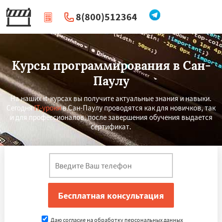
8(800)512364
|
Перезвоните мне
Курсы программирования в Сан-
Паулу
На наших it-курсах вы получите актуальные знания и навыки.
Сегодня
IT-уроки
в Сан-Паулу проводятся как для новичков, так
и для профессионалов, после завершения обучения выдается
сертификат.
×
×
Работаем по
УЗНАТЬ ПОДРОБНЕЕ
регионам
Киншаса
Тяньцзинь
Лахор
Дели
Даю согласие на обработку персональных данных