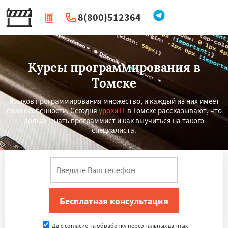
8(800)512364
|
Перезвоните мне
Курсы программирования в
Томске
Языков программирования множество, и каждый из них имеет
свои особенности. Сегодня
уроки IT
в Томске рассказывают, что
должен знать программист и как выучиться на такого
специалиста.
×
×
Работаем по
УЗНАТЬ ПОДРОБНЕЕ
регионам
Кемерово
Новокузнецк
Рязань
Даю согласие на обработку персональных данных