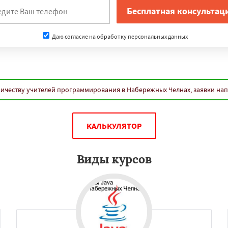
нам
в
Пенза
Севастополь
к
Чебоксары
Даю согласие на обработку персональных данных
ла
Ставрополь
Курск
Тверь
Магнитогорск
Белгород
Сургут
Архангельск
Даю согласие на обработку персональных данных
имферополь
Калуга
ичеству учителей программирования в Набережных Челнах, заявки на
Волжский
Смоленск
вец
Курган
Подольск
ладикавказ
Тамбов
заводск
Нижневартовск
КАЛЬКУЛЯТОР
Виды курсов