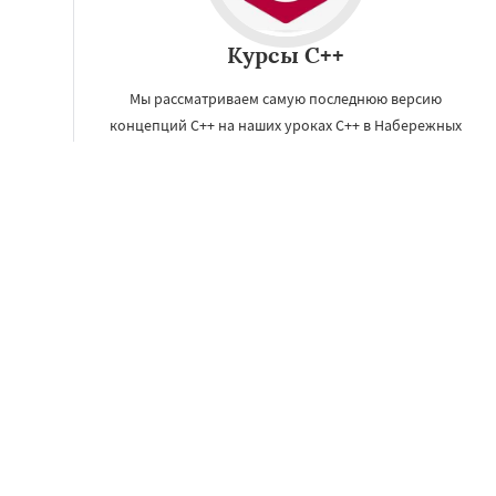
Курсы C++
Мы рассматриваем самую последнюю версию
концепций С++ на наших уроках C++ в Набережных
Челнах, что позволит быть в курсе актуальных
изменений в синтаксисе и терминах.
ЗАКАЗАТЬ