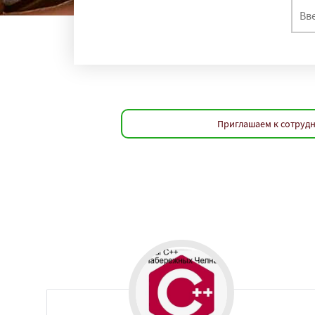
регио
Астрахань
Киро
Балашиха
Липец
Калининград
Ту
Улан-Удэ
Сочи
Иваново
Брянск
Владимир
Чита
Нижний Тагил
С
Приглашаем к сотрудн
Якутск
Грозный
Саранск
Черепо
Вологда
Орёл
В
Мурманск
Петро