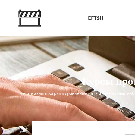
EFTSH
Курсы про
Научить азам программирования и дать минимальный наб
Работае