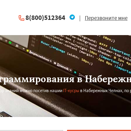
8(800)512364
|
Перезвоните мне
граммирования в Набереж
ор знаний можно посетив нашии
IT-кусры
в Набережных Челнах, по 
×
×
м по
УЗНАТЬ ПОДРОБНЕЕ