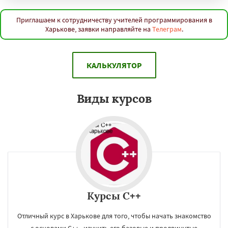
Днепр
Одесса
Бишкек
Донецк
Душанбе
Запорожье
Львов
Кишинёв
Кривой Рог
Наманган
Гомель
Приглашаем к сотрудничеству учителей программирования в
Харькове, заявки направляйте на
Телеграм
.
Самарканд
Караганда
Даю согласие на обработку персональных данных
КАЛЬКУЛЯТОР
Виды курсов
Курсы C++
Отличный курс в Харькове для того, чтобы начать знакомство