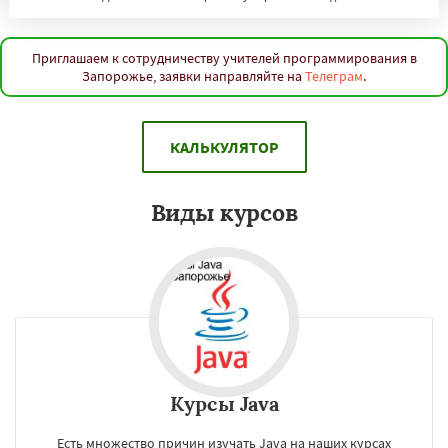
Гомель
Самарканд
Караганда
Приглашаем к сотрудничеству учителей программирования в
Запорожье, заявки направляйте на
Телеграм
.
Даю согласие на обработку персональных данных
КАЛЬКУЛЯТОР
Виды курсов
Курсы Java
Есть множество причин изучать Java на наших курсах