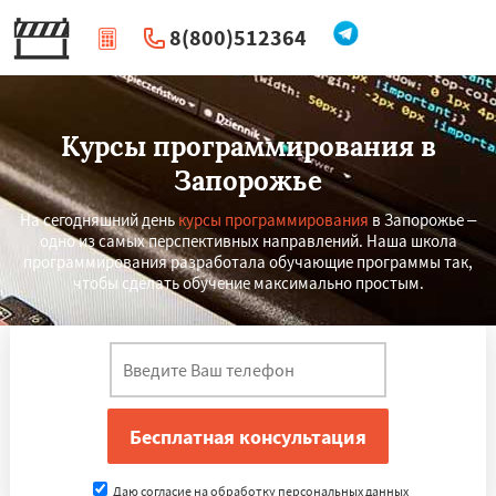
8(800)512364
|
Перезвоните мне
Курсы программирования в
Запорожье
На сегодняшний день
курсы программирования
в Запорожье –
одно из самых перспективных направлений. Наша школа
программирования разработала обучающие программы так,
чтобы сделать обучение максимально простым.
×
×
Работаем по
УЗНАТЬ ПОДРОБНЕЕ
регионам
Львов
Кишинёв
Кривой Рог
Наманган
Даю согласие на обработку персональных данных