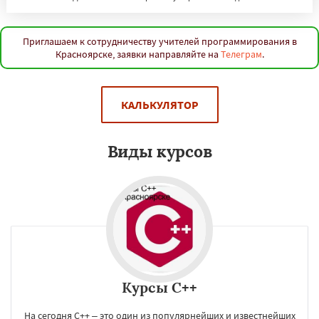
Саратов
Тюмень
Тольятти
Ижевск
Барнаул
Ульяновск
Иркутск
Хабаровск
Махачкала
Ярославль
Владивосток
Оренбург
Томск
Кемерово
Новокузнецк
Приглашаем к сотрудничеству учителей программирования в
Красноярске, заявки направляйте на
Телеграм
.
Рязань
Набережные Челны
Астрахань
Даю согласие на обработку персональных данных
Киров
Пенза
Севастополь
Балашиха
Липецк
Чебоксары
Калининград
Тула
Ставрополь
Курск
Улан-Удэ
Сочи
КАЛЬКУЛЯТОР
Тверь
Магнитогорск
Иваново
Брянск
Белгород
Сургут
Виды курсов
Курсы C++
На сегодня С++ – это один из популярнейших и известнейших