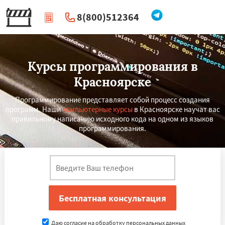
8(800)512364
|
Перезвоните мне
Курсы программирования в
Красноярске
Программирование представляет собой процесс создания
программ. Наши
компьютерные курсы
в Красноярске научат вас
правильному написанию исходного кода на одном из языков
программирования.
×
×
Работаем по
УЗНАТЬ ПОДРОБНЕЕ
регионам
Воронеж
Пермь
Волгоград
Краснодар
Даю согласие на обработку персональных данных