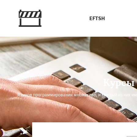
EFTSH
Курсы
Языков программирования множество, и каждый из них им
Работае