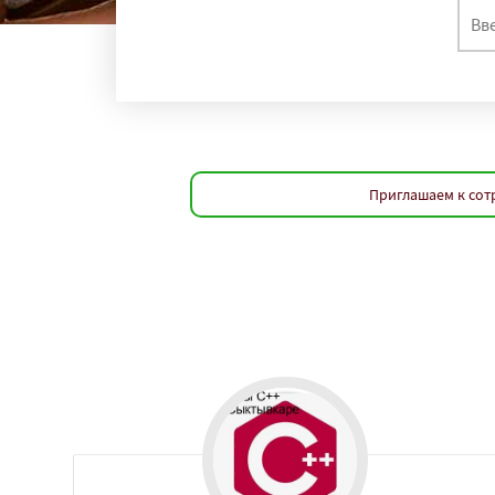
регио
Комсомольск-на
Нальчик
Шахты
Благовещенск
К
Великий Новгоро
Ангарск
Псков
Южно-Сахалинск
Абакан
Приглашаем к сот