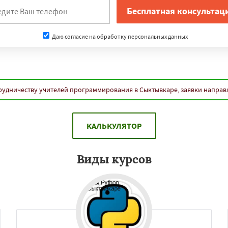
нам
-Амуре
Нижнекамск
Дзержинск
Энгельс
Даю согласие на обработку персональных данных
оролёв
Братск
д
Орск
Старый Оскол
Люберцы
Бийск
Прокопьевск
Даю согласие на обработку персональных данных
рудничеству учителей программирования в Сыктывкаре, заявки направ
КАЛЬКУЛЯТОР
Виды курсов