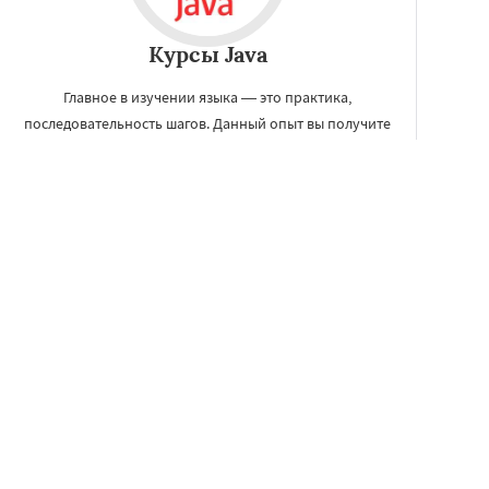
Курсы Java
Главное в изучении языка — это практика,
последовательность шагов. Данный опыт вы получите
на курсах обучения Java в Сыктывкаре, что поможет
вам стать настоящим Java-экспертом.
ЗАКАЗАТЬ