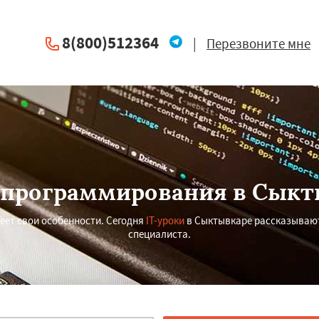
8(800)512364
|
Перезвоните мне
 программирования в Сыкт
еет свои особенности. Сегодня
IT-уроки
в Сыктывкаре рассказывают,
специалиста.
×
×
м по
УЗНАТЬ ПОДРОБНЕЕ