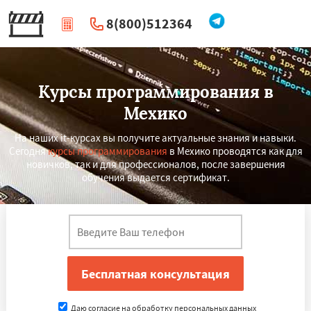
8(800)512364
|
Перезвоните мне
Курсы программирования в
Мехико
На наших it-курсах вы получите актуальные знания и навыки.
Сегодня
курсы программирования
в Мехико проводятся как для
новичков, так и для профессионалов, после завершения
обучения выдается сертификат.
×
×
Работаем по
УЗНАТЬ ПОДРОБНЕЕ
регионам
Лондон
Тегеран
Нью-Йорк
Бангалор
Даю согласие на обработку персональных данных