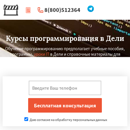
8(800)512364
|
Перезвоните мне
Курсы программирования в Дели
Обучение программированию предполагает учебные пособия,
программы,
уроки IT
в Дели и справочные материалы для
начинающих программистов и желающих изучить новую
технологию.
×
×
Работаем по
УЗНАТЬ ПОДРОБНЕЕ
регионам
Даю согласие на обработку персональных данных
Джакарта
Дунгуань
Сеул
Фошань