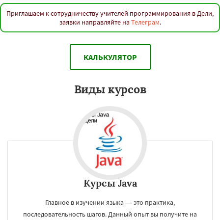
Токио
Чэнду
Лима
Мехико
Лондон
Тегеран
Нью-Йорк
Бангалор
Шэньян
Приглашаем к сотрудничеству учителей программирования в Дели,
Дакка
Ухань
Богота
Каир
Нинбо
заявки направляйте на
Телеграм
.
Чунцин
Хошимин
Нанкин
Гонконг
Ханой
Чанша
Ханчжоу
Ахмедабад
Даю согласие на обработку персональных данных
Хайдарабад
Багдад
Ченнаи
Рияд
Рио де Жанейро
Сиань
Сучжоу
Сурат
КАЛЬКУЛЯТОР
Бангкок
Сантьяго
Сингапур
Шаньтоу
Харбин
Дар-эс-Салам
Виды курсов
Курсы Java
Главное в изучении языка — это практика,
последовательность шагов. Данный опыт вы получите на